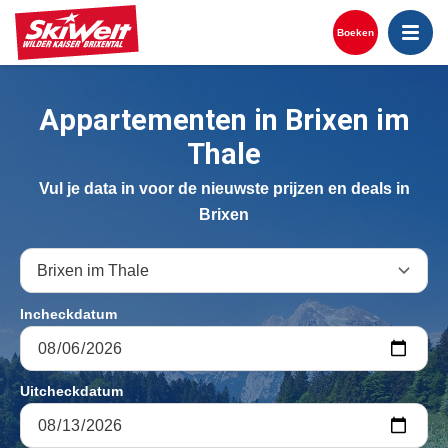
Overslaan
en
Boeken
naar
Wintersport
Skipas
Wandelen
Brixen im Thale
de
inhoud
Appartementen in Brixen im
gaan
Accommodatie + skipas
Pistekaart
Fietsen
Ellmau
Thale
Vakantiehuizen
Skigebied
Zwemmen
Going
Vul je data in voor de nieuwste prijzen en deals in
Brixen
Zomervakantie
Skiverhuur
Activiteiten
Hopfgarten
Skiles
Voor Kinderen
Scheffau
Incheckdatum
Après-ski
Bezienswaardigheden
Söll
Activiteiten
Westendorf
Uitcheckdatum
Route en plattegrond