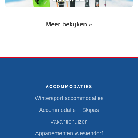
Volgende
Meer bekijken »
Paginering
pagina
ACCOMMODATIES
Wintersport accommodaties
Accommodatie + Skipas
Vakantiehuizen
Appartementen Westendorf