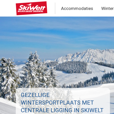
Overslaan
en
Accommodaties
Winter
Hoofdmenu
naar
de
Skiwelt
inhoud
gaan
Wilde
Kaiser
-
Brixental
GEZELLIGE
WINTERSPORTPLAATS MET
CENTRALE LIGGING IN SKIWELT