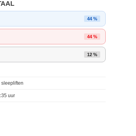
TAAL
44 %
44 %
12 %
 sleepliften
8:35 uur