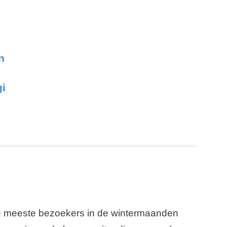
n
gi
e meeste bezoekers in de wintermaanden