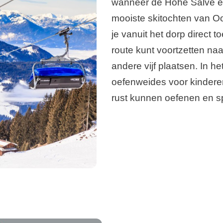
wanneer de Hohe Salve e
mooiste skitochten van O
je vanuit het dorp direct t
route kunt voortzetten naa
andere vijf plaatsen. In h
oefenweides voor kinderen
rust kunnen oefenen en s