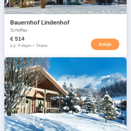
Bauernhof Lindenhof
Scheffau
€ 514
Bekijk
p.p. 8 dagen + Skipas