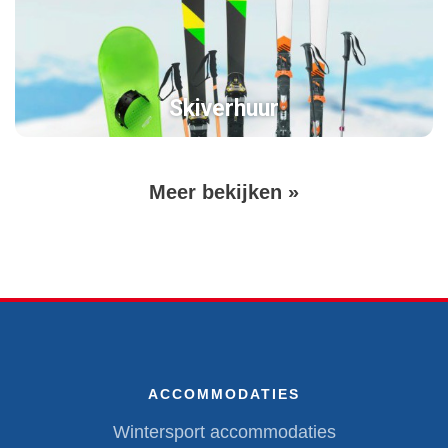
Skiverhuur
Volgende
Meer bekijken »
Paginering
pagina
ACCOMMODATIES
Wintersport accommodaties