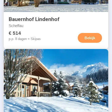
Bauernhof Lindenhof
Scheffau
€ 514
Bekijk
p.p. 8 dagen + Skipas