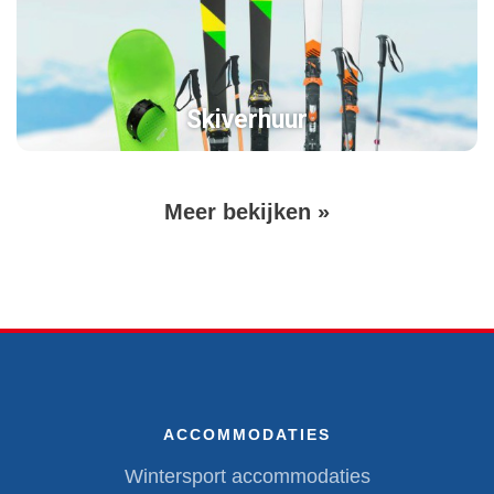
Skiverhuur
Volgende
Meer bekijken »
Paginering
pagina
ACCOMMODATIES
Wintersport accommodaties